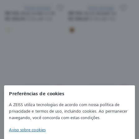
Provar armação
Provar armação
RB SOL 4305 6166/13 53
RB SOL 3016 W0366 55
R$ 930,00
Em até 12x
R$ 940,00
Em até 12x
Provar armação
Provar armação
Preferências de cookies
RB SOL 2140 902 54
RB SOL 2140 901 54
R$ 940,00
Em até 12x
R$ 940,00
Em até 12x
A ZEISS utiliza tecnologias de acordo com nossa política de
privacidade e termos de uso, incluindo cookies. Ao permanecer
navegando, você concorda com estas condições.
Aviso sobre cookies