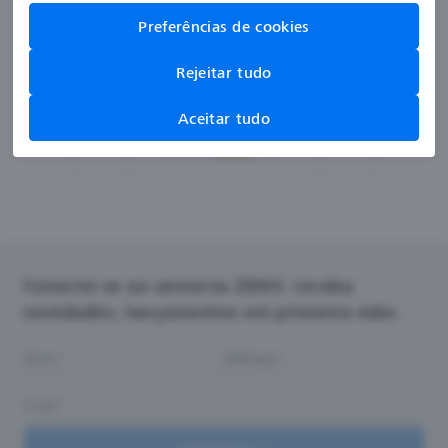
Preferências de cookies
Rejeitar tudo
Aceitar tudo
Página
1
de 3
Conecte-se ao universo ZEISS: receba
novidades, lançamentos em primeira mão.
Nome
Whatsapp
E-mail