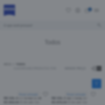
0
O que você procura?
Todos
INÍCIO
TODOS
CLASSIFICAR
21
PRODUTOS POR
MENOR PREÇO
Provar armação
Provar armação
RB SOL 4171 6744/13 54
RB SOL 2180 710/4L 51
R$ 850,00
Em até 12x
R$ 870,00
Em até 12x