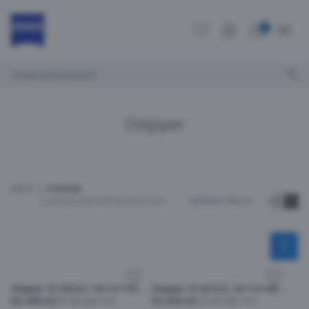
0
O que você procura?
Stepper
INÍCIO
STEPPER
CLASSIFICAR
27
PRODUTOS POR
MENOR PREÇO
Stepper SI-30223, 54-14-135, F880
Stepper SI-20123, 54-14-140, F590
R$ 699,00
Em até 12x
R$ 699,00
Em até 12x