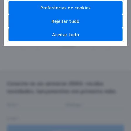
Preferências de cookies
Rejeitar tudo
Aceitar tudo
Página
1
de 3
Conecte-se ao universo ZEISS: receba
novidades, lançamentos em primeira mão.
Nome
Whatsapp
E-mail