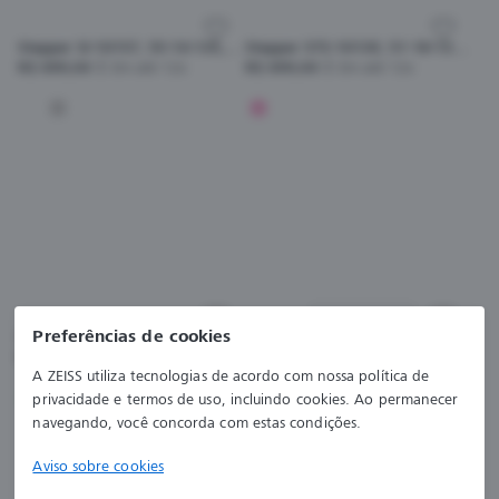
Stepper SI-10157, 55-16-135, F010
Stepper STS-10139, 51-18-135, F390
R$ 699,00
Em até 12x
R$ 699,00
Em até 12x
Provar armação
Preferências de cookies
Stepper STS-10107, 45-20-135, F690
Stepper STS 30046
R$ 699,00
Em até 12x
R$ 700,00
Em até 12x
A ZEISS utiliza tecnologias de acordo com nossa política de
privacidade e termos de uso, incluindo cookies. Ao permanecer
navegando, você concorda com estas condições.
Aviso sobre cookies