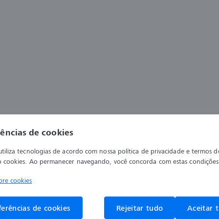
rências de cookies
utiliza tecnologias de acordo com nossa política de privacidade e termos d
o cookies. Ao permanecer navegando, você concorda com estas condições
bre cookies
ferências de cookies
Rejeitar tudo
Aceitar 