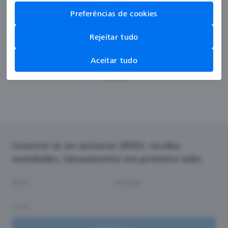
Preferências de cookies
Rejeitar tudo
Aceitar tudo
Página
1
de 28
Conecte-se ao universo ZEISS: receba
novidades, lançamentos em primeira mão.
Nome
Whatsapp
E-mail