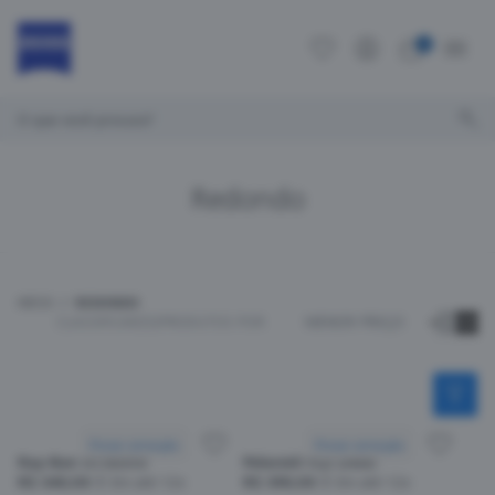
0
O que você procura?
Redondo
INÍCIO
REDONDO
CLASSIFICAR
252
PRODUTOS POR
MENOR PREÇO
Provar armação
Provar armação
Ray-Ban RY9095V
Polaroid PLD D400
R$ 340,00
Em até 12x
R$ 390,00
Em até 12x