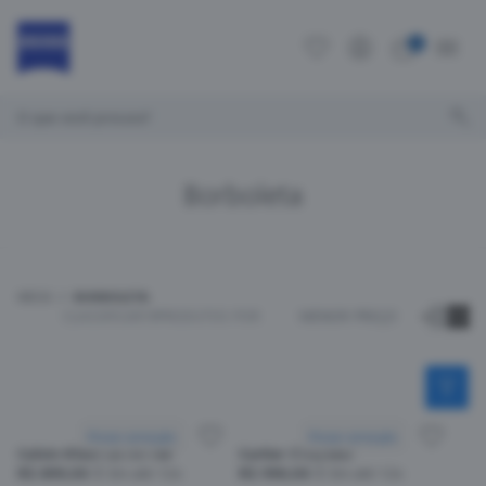
0
O que você procura?
Borboleta
INÍCIO
BORBOLETA
CLASSIFICAR
19
PRODUTOS POR
MENOR PREÇO
Provar armação
Provar armação
Calvin Klein CK19716F
Cartier CT0258O
R$ 899,00
Em até 12x
R$ 990,00
Em até 12x