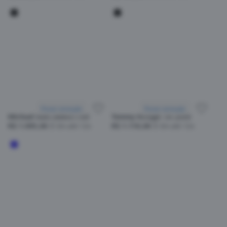
Provar armação
Provar armação
Michael Kors 0MK4115U
Tommy Hilfiger TH 2099
R$ 1.095,00
Em até 12x
R$ 1.110,00
Em até 12x