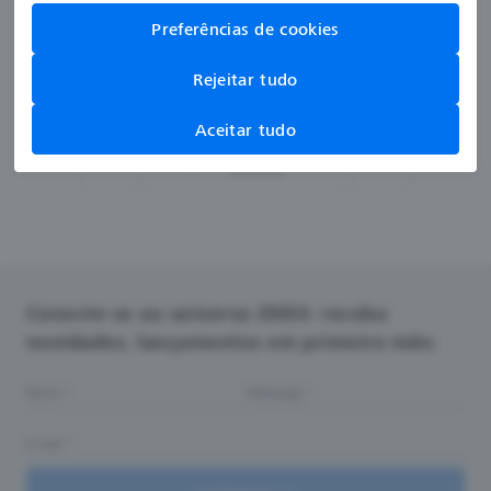
Preferências de cookies
Rejeitar tudo
Aceitar tudo
Página
1
de 3
Conecte-se ao universo ZEISS: receba
novidades, lançamentos em primeira mão.
Nome
Whatsapp
E-mail