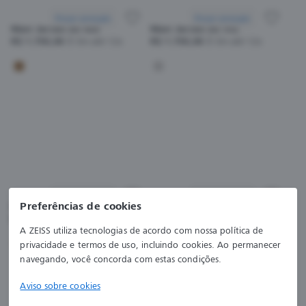
Provar armação
Provar armação
Marc Jacobs MJ 400
Marc Jacobs MJ 592
R$ 1.750,00
Em até 12x
R$ 1.750,00
Em até 12x
Provar armação
Provar armação
Preferências de cookies
Marc Jacobs MJ 379
Salvatore Ferragamo SF3024
R$ 1.790,00
Em até 12x
R$ 1.999,00
Em até 12x
A ZEISS utiliza tecnologias de acordo com nossa política de
privacidade e termos de uso, incluindo cookies. Ao permanecer
navegando, você concorda com estas condições.
Aviso sobre cookies