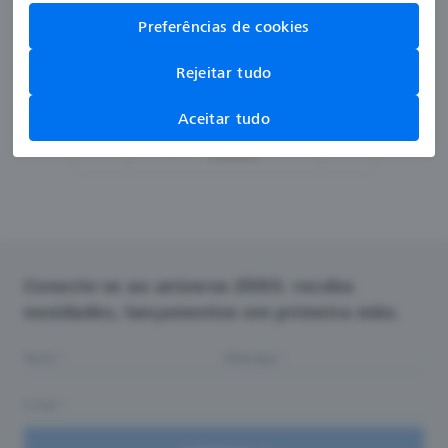
Preferências de cookies
Rejeitar tudo
Aceitar tudo
Página
1
de 3
Conecte-se ao universo ZEISS: receba
novidades, lançamentos em primeira mão.
Nome
Whatsapp
E-mail