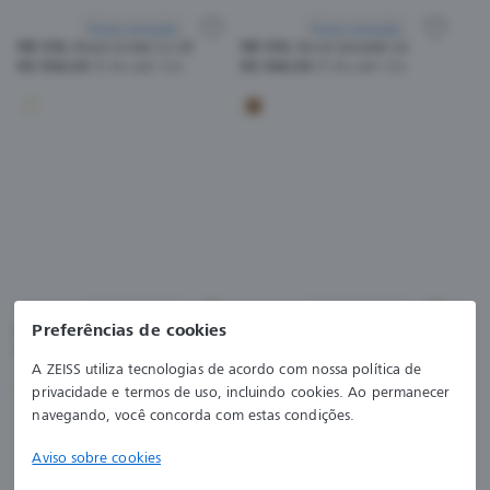
Provar armação
Provar armação
RB SOL 4305 6166/13 53
RB SOL 3016 W0366 55
R$ 930,00
Em até 12x
R$ 940,00
Em até 12x
Provar armação
Provar armação
Preferências de cookies
RB SOL 2140 902 54
RB SOL 2140 901 54
R$ 940,00
Em até 12x
R$ 940,00
Em até 12x
A ZEISS utiliza tecnologias de acordo com nossa política de
privacidade e termos de uso, incluindo cookies. Ao permanecer
navegando, você concorda com estas condições.
Aviso sobre cookies