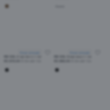
Havana
Provar armação
Provar armação
RB SOL 2180 601/71 49
RB SOL 3548 002/71 54
R$ 870,00
Em até 12x
R$ 880,00
Em até 12x