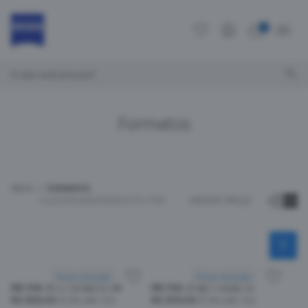
0
O que você procura?
Formatos
INÍCIO
FORMATOS
CLASSIFICAR
22
PRODUTOS POR
MENOR PREÇO
Provar armação
Provar armação
RB SOL 4171 6744/13 54
RB SOL 2180 710/4L 51
R$ 850,00
Em até 12x
R$ 870,00
Em até 12x